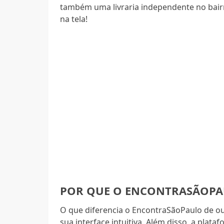
também uma livraria independente no bairr
na tela!
POR QUE O ENCONTRASÃOPAU
O que diferencia o EncontraSãoPaulo de out
sua interface intuitiva. Além disso, a plat