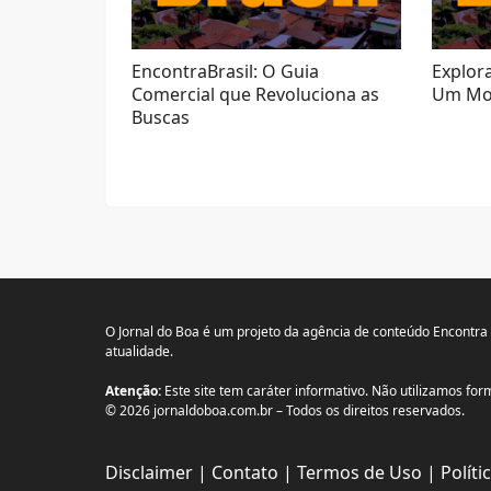
EncontraBrasil: O Guia
Explor
Comercial que Revoluciona as
Um Mos
Buscas
O Jornal do Boa é um projeto da agência de conteúdo Encontra
atualidade.
Atenção:
Este site tem caráter informativo. Não utilizamos f
© 2026 jornaldoboa.com.br – Todos os direitos reservados.
Disclaimer
|
Contato
|
Termos de Uso
|
Políti