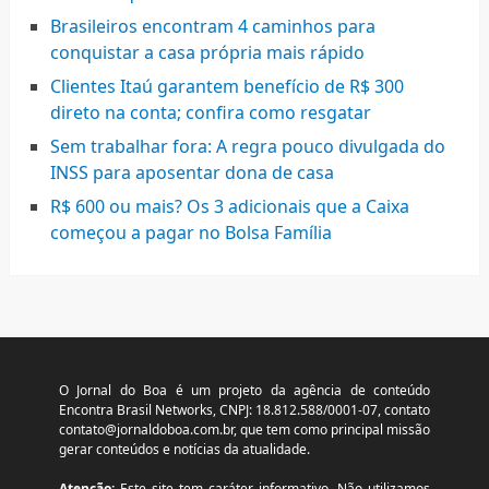
Brasileiros encontram 4 caminhos para
conquistar a casa própria mais rápido
Clientes Itaú garantem benefício de R$ 300
direto na conta; confira como resgatar
Sem trabalhar fora: A regra pouco divulgada do
INSS para aposentar dona de casa
R$ 600 ou mais? Os 3 adicionais que a Caixa
começou a pagar no Bolsa Família
O Jornal do Boa é um projeto da agência de conteúdo
Encontra Brasil Networks, CNPJ: 18.812.588/0001-07, contato
contato@jornaldoboa.com.br
, que tem como principal missão
gerar conteúdos e notícias da atualidade.
Atenção:
Este site tem caráter informativo. Não utilizamos