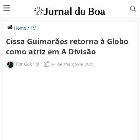
Home
/
TV
Cissa Guimarães retorna à Globo
como atriz em A Divisão
Por
Gabriel
21 de março de 2025