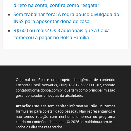
direto na conta; confira como resgatar
Sem trabalhar fora: A regra pouco divulgada do
INSS para aposentar dona de casa
R$ 600 ou mais? Os 3 adicionais que a Caixa
começou a pagar no Bolsa Família
O Jornal do Boa é um projeto da agência de conteúdo
Encontra Brasil Networks, CNPJ: 18.812.588/0001-07, contato
contato@jornaldoboa.com.br
, que tem como principal missão
gerar conteúdos e notícias da atualidade.
Atenção:
Este site tem caráter informativo. Não utilizamos
formulário para coletar dado pessoal. Não representamos e
não temos relação com nenhuma empresa ou programa
citado no conteúdo deste site. © 2026 jornaldoboa.com.br –
Todos os direitos reservados.