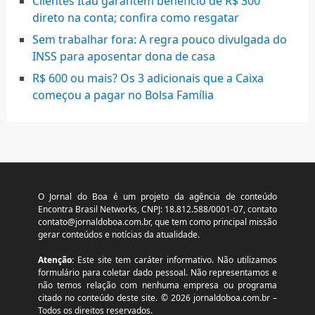
Clientes Itaú garantem benefício de R$ 300
direto na conta; confira como resgatar
Sem trabalhar fora: A regra pouco divulgada do
INSS para aposentar dona de casa
R$ 600 ou mais? Os 3 adicionais que a Caixa
começou a pagar no Bolsa Família
O Jornal do Boa é um projeto da agência de conteúdo
Encontra Brasil Networks, CNPJ: 18.812.588/0001-07, contato
contato@jornaldoboa.com.br
, que tem como principal missão
gerar conteúdos e notícias da atualidade.
Atenção:
Este site tem caráter informativo. Não utilizamos
formulário para coletar dado pessoal. Não representamos e
não temos relação com nenhuma empresa ou programa
citado no conteúdo deste site. © 2026 jornaldoboa.com.br –
Todos os direitos reservados.