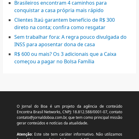
Brasileiros encontram 4 caminhos para
conquistar a casa própria mais rápido
Clientes Itaú garantem benefício de R$ 300
direto na conta; confira como resgatar
Sem trabalhar fora: A regra pouco divulgada do
INSS para aposentar dona de casa
R$ 600 ou mais? Os 3 adicionais que a Caixa
começou a pagar no Bolsa Família
O Jornal do Boa é um projeto da agência de conteúdo
Encontra Brasil Networks, CNPJ: 18.812.588/0001-07, contato
contato@jornaldoboa.com.br
, que tem como principal missão
gerar conteúdos e notícias da atualidade.
Atenção:
Este site tem caráter informativo. Não utilizamos