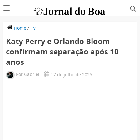
Home
/
TV
Katy Perry e Orlando Bloom
confirmam separação após 10
anos
Por
Gabriel
17 de julho de 2025