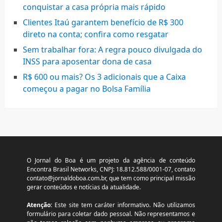
conquistar a casa própria mais rápido
Clientes Itaú garantem benefício de R$ 300
direto na conta; confira como resgatar
Sem trabalhar fora: A regra pouco divulgada do
INSS para aposentar dona de casa
R$ 600 ou mais? Os 3 adicionais que a Caixa
começou a pagar no Bolsa Família
O Jornal do Boa é um projeto da agência de conteúdo
Encontra Brasil Networks, CNPJ: 18.812.588/0001-07, contato
contato@jornaldoboa.com.br
, que tem como principal missão
gerar conteúdos e notícias da atualidade.
Atenção:
Este site tem caráter informativo. Não utilizamos
formulário para coletar dado pessoal. Não representamos e