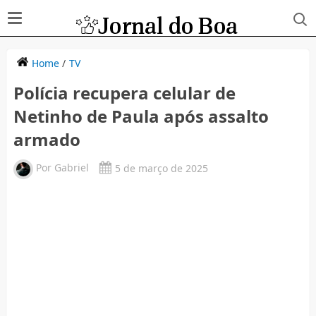
Home
/
TV
Polícia recupera celular de
Netinho de Paula após assalto
armado
Por
Gabriel
5 de março de 2025