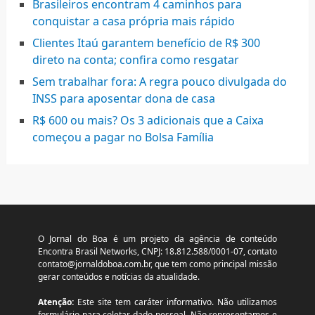
Brasileiros encontram 4 caminhos para
conquistar a casa própria mais rápido
Clientes Itaú garantem benefício de R$ 300
direto na conta; confira como resgatar
Sem trabalhar fora: A regra pouco divulgada do
INSS para aposentar dona de casa
R$ 600 ou mais? Os 3 adicionais que a Caixa
começou a pagar no Bolsa Família
O Jornal do Boa é um projeto da agência de conteúdo
Encontra Brasil Networks, CNPJ: 18.812.588/0001-07, contato
contato@jornaldoboa.com.br
, que tem como principal missão
gerar conteúdos e notícias da atualidade.
Atenção:
Este site tem caráter informativo. Não utilizamos
formulário para coletar dado pessoal. Não representamos e