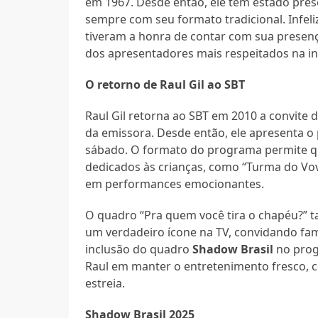
em 1967. Desde então, ele tem estado prese
sempre com seu formato tradicional. Infel
tiveram a honra de contar com sua presença
dos apresentadores mais respeitados na in
O retorno de Raul Gil ao SBT
Raul Gil retorna ao SBT em 2010 a convite
da emissora. Desde então, ele apresenta o
sábado. O formato do programa permite qu
dedicados às crianças, como “Turma do Vov
em performances emocionantes.
O quadro “Pra quem você tira o chapéu?” 
um verdadeiro ícone na TV, convidando famo
inclusão do quadro
Shadow Brasil
no prog
Raul em manter o entretenimento fresco, 
estreia.
Shadow Brasil 2025