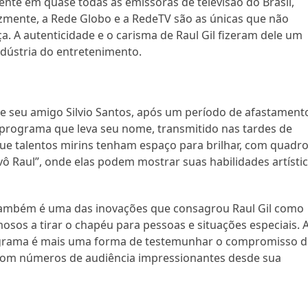
nte em quase todas as emissoras de televisão do Brasil,
izmente, a Rede Globo e a RedeTV são as únicas que não
. A autenticidade e o carisma de Raul Gil fizeram dele um
dústria do entretenimento.
 de seu amigo Silvio Santos, após um período de afastament
 programa que leva seu nome, transmitido nas tardes de
e talentos mirins tenham espaço para brilhar, com quadr
ô Raul”, onde elas podem mostrar suas habilidades artísti
também é uma das inovações que consagrou Raul Gil como
sos a tirar o chapéu para pessoas e situações especiais. 
rama é mais uma forma de testemunhar o compromisso d
com números de audiência impressionantes desde sua