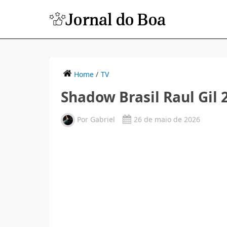
Home
/
TV
Shadow Brasil Raul Gil 
Por
Gabriel
26 de maio de 2026