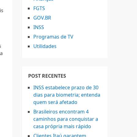
FGTS
is
GOV.BR
INSS
Programas de TV
s
Utilidades
ma
POST RECENTES
INSS estabelece prazo de 30
dias para biometria; entenda
quem será afetado
Brasileiros encontram 4
caminhos para conquistar a
casa própria mais rápido
Clientes Itaú garantem