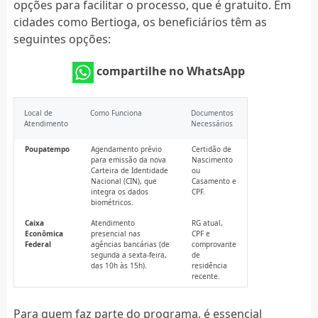
opções para facilitar o processo, que é gratuito. Em
cidades como Bertioga, os beneficiários têm as
seguintes opções:
compartilhe no WhatsApp
Local de
Como Funciona
Documentos
Atendimento
Necessários
Poupatempo
Agendamento prévio
Certidão de
para emissão da nova
Nascimento
Carteira de Identidade
ou
Nacional (CIN), que
Casamento e
integra os dados
CPF.
biométricos.
Caixa
Atendimento
RG atual,
Econômica
presencial nas
CPF e
Federal
agências bancárias (de
comprovante
segunda a sexta-feira,
de
das 10h às 15h).
residência
recente.
Para quem faz parte do programa, é essencial