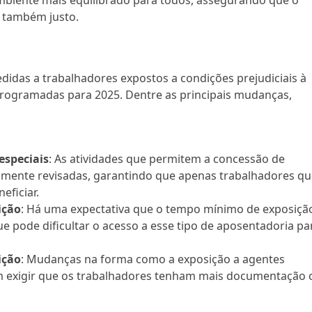
mbiente mais equilibrado para todos, assegurando que o
 também justo.
didas a trabalhadores expostos a condições prejudiciais à
programadas para 2025. Dentre as principais mudanças,
especiais
: As atividades que permitem a concessão de
samente revisadas, garantindo que apenas trabalhadores q
eficiar.
ição
: Há uma expectativa que o tempo mínimo de exposiçã
e pode dificultar o acesso a esse tipo de aposentadoria pa
ição
: Mudanças na forma como a exposição a agentes
m exigir que os trabalhadores tenham mais documentação 